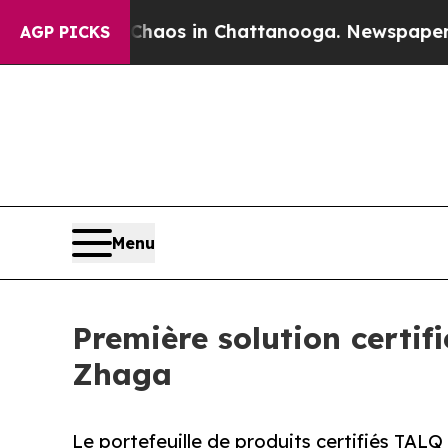
lapse
Chaos in Chattanooga. Newspaper Owner Ca
AGP PICKS
Menu
Première solution certi
Zhaga
Le portefeuille de produits certifiés TALQ