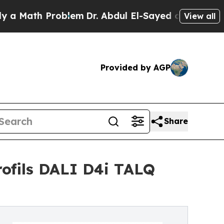
h Problem
Dr. Abdul El-Sayed on Historic Michigan
View all
Provided by AGP
Share
rofils DALI D4i TALQ