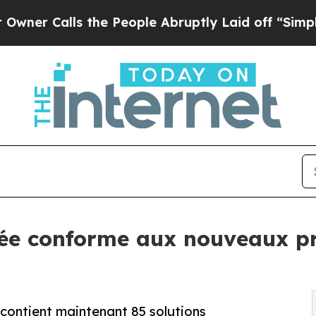
lls the People Abruptly Laid off “Simply a Mat
fiée conforme aux nouveaux p
 contient maintenant 85 solutions