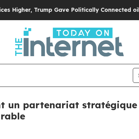
igher, Trump Gave Politically Connected oil Com
t un partenariat stratégiqu
urable