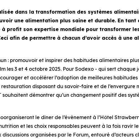
lisée dans la transformation des systèmes alimentai
voir une alimentation plus saine et durable. En tant 
e à profit son expertise mondiale pour transformer le
eci afin de permettre à chacun d’avoir accès à une a
: promouvoir et inspirer des habitudes alimentaires plus 
olm les 3 et 4 octobre 2025. Pour Sodexo - qui sert chaque
ourager et accélérer l’adoption de meilleures habitudes a
restauration disposant du savoir-faire et de l’envergure n
AT souhaitent démontrer qu’un changement positif des syst
coorganiseront le dîner de l’évènement à l’Hôtel Strawbe
utrition et les choix responsables peuvent à la fois ravir l
 discussions organisées par le Forum, entouré d’acteurs c