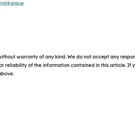
tratégique
without warranty of any kind. We do not accept any responsib
r reliability of the information contained in this article. I
 above.