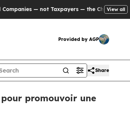
panies — not Taxpayers — the Chance to Cash in 
View all
Provided by AGP
Share
e pour promouvoir une