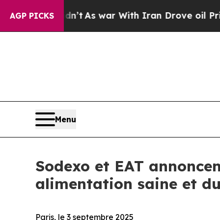
, it Didn’t
As war With Iran Drove oil Prices H
AGP PICKS
Menu
Sodexo et EAT annoncen
alimentation saine et d
Paris, le 3 septembre 2025