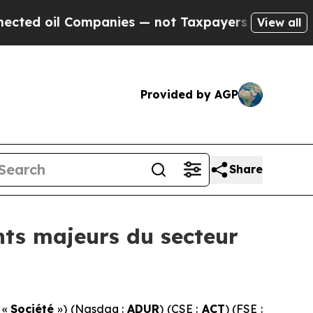
Companies — not Taxpayers — the Chance to Cash 
View all
Provided by AGP
Share
nts majeurs du secteur
 «
Société
») (Nasdaq :
ADUR
) (CSE :
ACT
) (FSE :