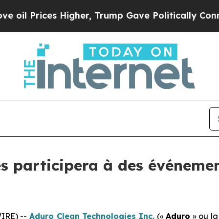
es Higher, Trump Gave Politically Connected oil 
s participera à des événeme
IRE) --
Aduro Clean Technologies Inc.
(«
Aduro
» ou la