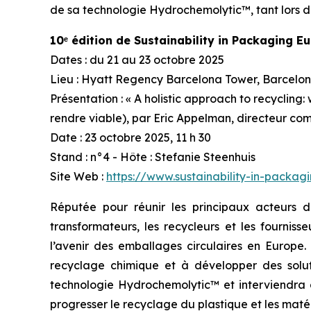
de sa technologie Hydrochemolytic™, tant lors de
10ᵉ édition de Sustainability in Packaging E
Dates : du 21 au 23 octobre 2025
Lieu : Hyatt Regency Barcelona Tower, Barcelo
Présentation : « A holistic approach to recycling:
rendre viable), par Eric Appelman, directeur co
Date : 23 octobre 2025, 11 h 30
Stand : n°4 - Hôte : Stefanie Steenhuis
Site Web :
https://www.sustainability-in-packag
Réputée pour réunir les principaux acteurs 
transformateurs, les recycleurs et les fournis
l’avenir des emballages circulaires en Europe
recyclage chimique et à développer des solut
technologie Hydrochemolytic™ et interviendra d
progresser le recyclage du plastique et les maté